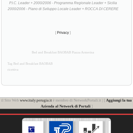
P.I.C. Leader + 2000/2006 - Programma Regionale Leader + Sicilia
2000/2006 - Piano di Sviluppo Locale Leader + ROCCA DI CERERE
[
Privacy
]
Bed and Breakfast BAOBAB Piazza Armerina
Tag Bed and Breakfast BAOBAB
ricettiva
il Sito Web
www.italy.perugia.it
è membro di NetworkPortali.it | [
Aggiungi la tua
Azienda al Network di Portali
]