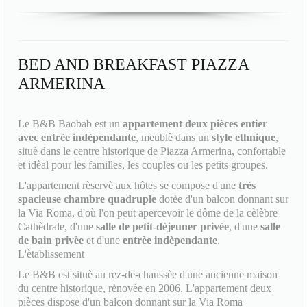
BED AND BREAKFAST PIAZZA
ARMERINA
Le B&B Baobab est un
appartement deux pièces entier
avec entrèe indèpendante
, meublè dans un
style ethnique
,
situè dans le centre historique de Piazza Armerina, confortable
et idèal pour les familles, les couples ou les petits groupes.
L'appartement rèservè aux hôtes se compose d'une
très
spacieuse chambre quadruple
dotèe d'un balcon donnant sur
la Via Roma, d'où l'on peut apercevoir le dôme de la cèlèbre
Cathèdrale, d'une
salle de petit-dèjeuner privèe
, d'une
salle
de bain privèe
et d'une
entrèe indèpendante
.
L'ètablissement
Le B&B est situè au rez-de-chaussèe d'une ancienne maison
du centre historique, rènovèe en 2006. L'appartement deux
pièces dispose d'un balcon donnant sur la Via Roma
historique, parcours officiel du
Palio dei Normanni
, la fête la
plus attendue de l'annèe qui se dèroule les 12, 13 et 14 août.