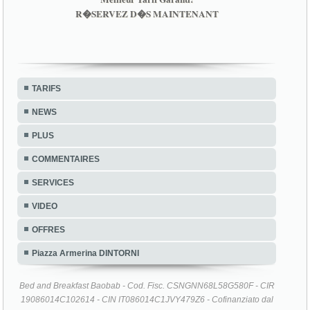
TARIFS
NEWS
PLUS
COMMENTAIRES
SERVICES
VIDEO
OFFRES
Piazza Armerina DINTORNI
Bed and Breakfast Baobab - Cod. Fisc. CSNGNN68L58G580F - CIR
19086014C102614 - CIN IT086014C1JVY479Z6 - Cofinanziato dal
P.I.C. Leader + 2000/2006 - Programma Regionale Leader + Sicilia
2000/2006 - Piano di Sviluppo Locale Leader + ROCCA DI CERERE