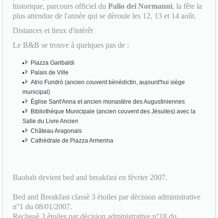
Distances et lieux d'intèrêt
Le B&B se trouve à quelques pas de :
Piazza Garibaldi
Palais de Ville
Atrio Fundrò (ancien couvent bènèdictin, aujourd'hui siège
municipal)
Èglise Sant'Anna et ancien monastère des Augustiniennes
Bibliothèque Municipale (ancien couvent des Jèsuites) avec la
Salle du Livre Ancien
Château Aragonais
Cathèdrale de Piazza Armerina
Baobab devient bed and breakfast en fèvrier 2007.
Bed and Breakfast classè 3 ètoiles par dècision administrative
n°1 du 08/01/2007.
Reclassè 3 ètoiles par dècision administrative n°18 du
02/02/2011.
Reclassè 3 ètoiles par dècision administrative n°239 du