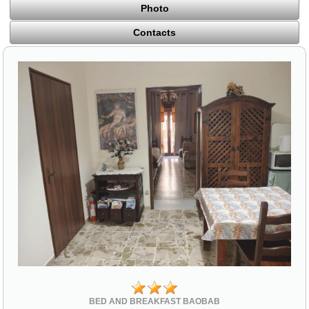
Photo
Contacts
BED AND BREAKFAST BAOBAB
Via Sant'Antonio 16 traversa via Roma
94015 Piazza Armerina (EN)