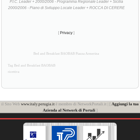
[
Privacy
]
Bed and Breakfast BAOBAB Piazza Armerina
Tag Bed and Breakfast BAOBAB
ricettiva
il Sito Web
www.italy.perugia.it
è membro di NetworkPortali.it | [
Aggiungi la tua
Azienda al Network di Portali
]