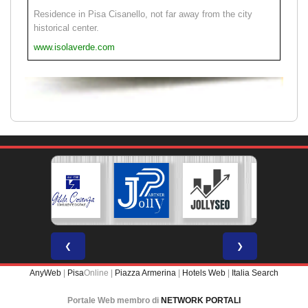
Residence in Pisa Cisanello, not far away from the city
historical center.
www.isolaverde.com
❮
❯
AnyWeb
|
Pisa
Online |
Piazza Armerina
|
Hotels Web
|
Italia Search
Portale Web membro di
NETWORK PORTALI