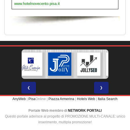
www.hotelnovecento.pisa.it
❮
❯
AnyWeb
|
Pisa
Online |
Piazza Armerina
|
Hotels Web
|
Italia Search
Portale Web membro di
NETWORK PORTALI
Questo portale aderisce al progetto di PROMOZIONE MULTI-CANALE: unico
inserimento, multipla promozione!