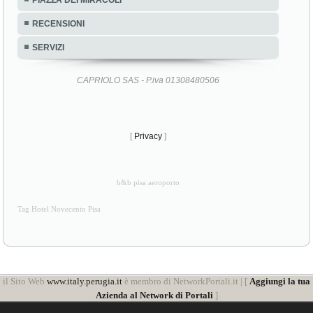
RECENSIONI
SERVIZI
CAPRIOLO SAS - P.iva 01308480506
[
Privacy
]
b&b pisa aeroporto
Tag Hotel Novecento Pisa
il Sito Web
www.italy.perugia.it
è membro di NetworkPortali.it | [
Aggiungi la tua
Azienda al Network di Portali
]