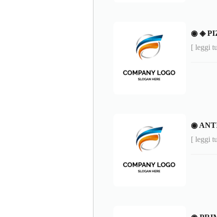
◉ ◈ P
[ leggi t
◉ ANT
[ leggi t