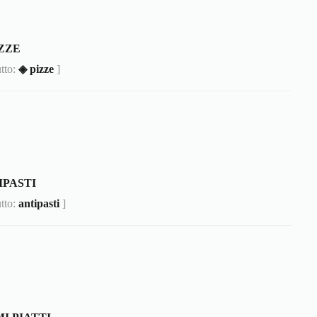
IZZE
utto:
◈ pizze
]
IPASTI
utto:
antipasti
]