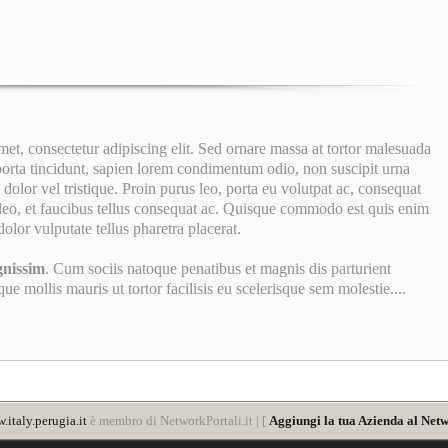
, consectetur adipiscing elit. Sed ornare massa at tortor malesuada
 porta tincidunt, sapien lorem condimentum odio, non suscipit urna
dolor vel tristique. Proin purus leo, porta eu volutpat ac, consequat
eo, et faucibus tellus consequat ac. Quisque commodo est quis enim
olor vulputate tellus pharetra placerat.
gnissim
. Cum sociis natoque penatibus et magnis dis parturient
e mollis mauris ut tortor facilisis eu scelerisque sem molestie....
.italy.perugia.it
è membro di NetworkPortali.it | [
Aggiungi la tua Azienda al Netw