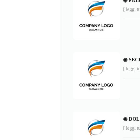
◉ PRIM
[ leggi t
◉ SEC
[ leggi t
◉ DOL
[ leggi t