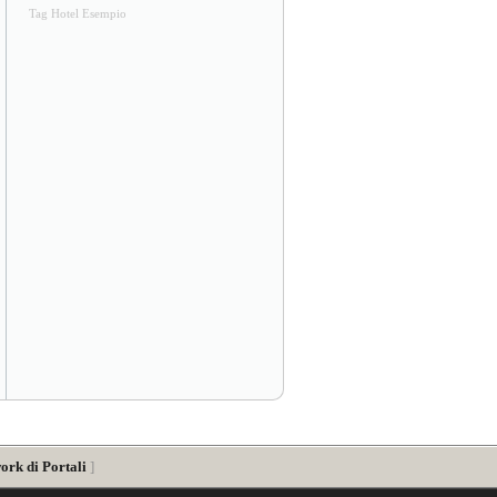
Tag Hotel Esempio
ork di Portali
]