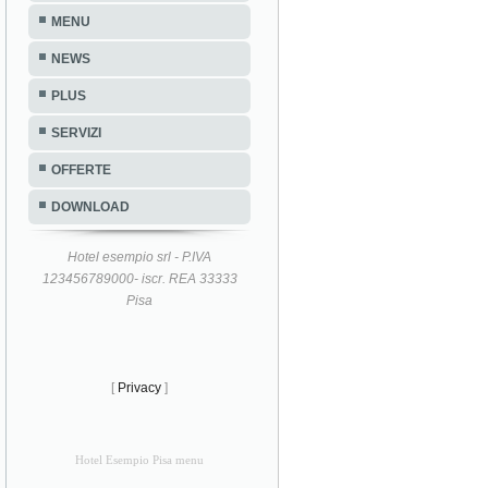
MENU
NEWS
PLUS
SERVIZI
OFFERTE
DOWNLOAD
Hotel esempio srl - P.IVA
123456789000- iscr. REA 33333
Pisa
[
Privacy
]
Hotel Esempio Pisa menu