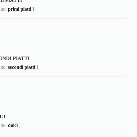
I PIATTI
utto:
primi piatti
]
ONDI PIATTI
utto:
secondi piatti
]
CI
utto:
dolci
]