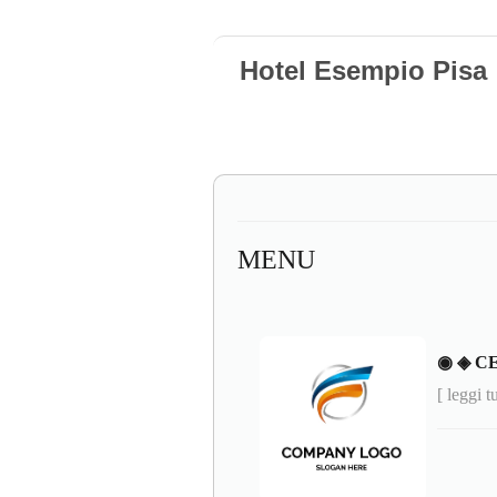
Hotel Esempio Pisa
MENU
◉ ◈ C
[ leggi t