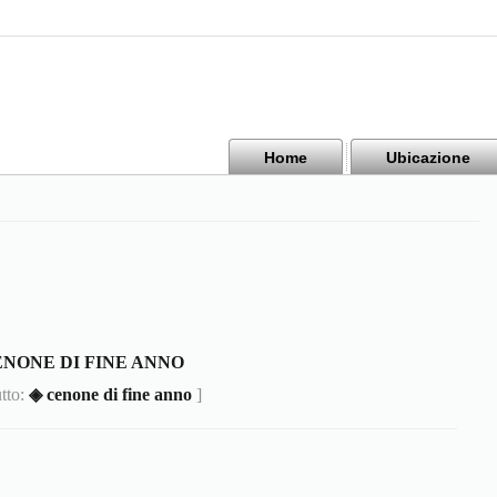
Home
Ubicazione
ENONE DI FINE ANNO
utto:
◈ cenone di fine anno
]