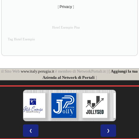
[
Privacy
]
Hotel Esempio Pisa
Tag Hotel Esempio
il Sito Web
www.italy.perugia.it
è membro di NetworkPortali.it | [
Aggiungi la tua
Azienda al Network di Portali
]
❮
❯