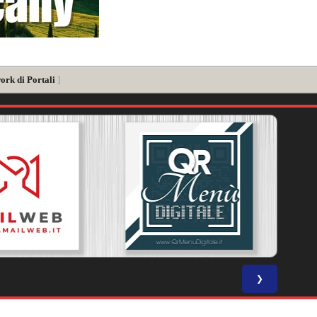
ork di Portali
]
❯