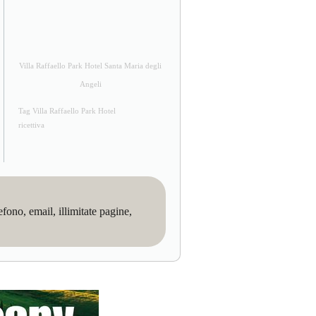
Villa Raffaello Park Hotel Santa Maria degli
Angeli
Tag Villa Raffaello Park Hotel
ricettiva
no, email, illimitate pagine,