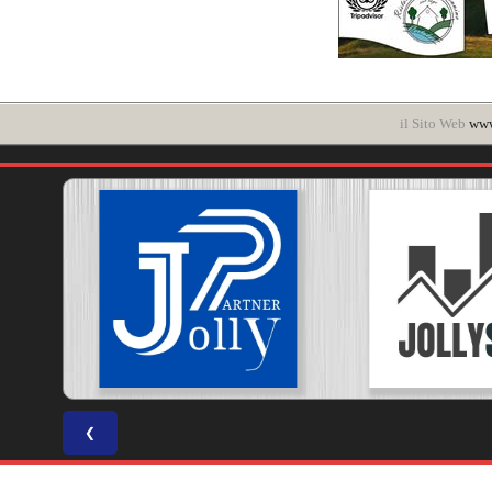
il Sito Web
www
❮