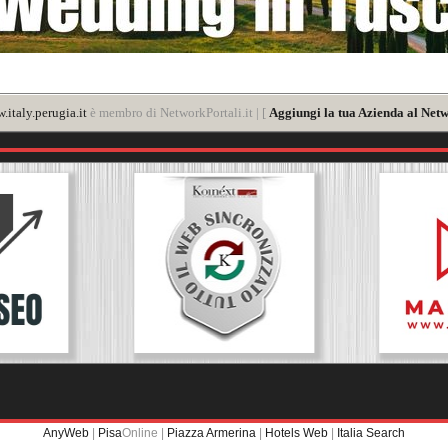
.italy.perugia.it
è membro di NetworkPortali.it | [
Aggiungi la tua Azienda al Netw
AnyWeb
|
Pisa
Online |
Piazza Armerina
|
Hotels Web
|
Italia Search